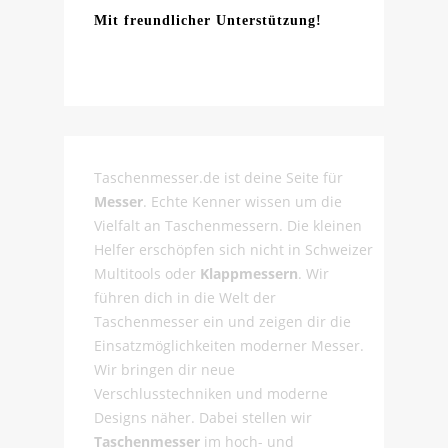
Mit freundlicher Unterstützung!
Taschenmesser.de ist deine Seite für
Messer
. Echte Kenner wissen um die
Vielfalt an Taschenmessern. Die kleinen
Helfer erschöpfen sich nicht in Schweizer
Multitools oder
Klappmessern
. Wir
führen dich in die Welt der
Taschenmesser ein und zeigen dir die
Einsatzmöglichkeiten moderner Messer.
Wir bringen dir neue
Verschlusstechniken und moderne
Designs näher. Dabei stellen wir
Taschenmesser
im hoch- und