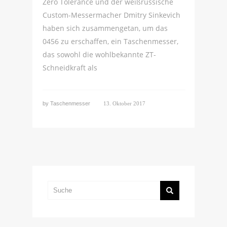
Zero Tolerance und der weißrussische
Custom-Messermacher Dmitry Sinkevich
haben sich zusammengetan, um das
0456 zu erschaffen, ein Taschenmesser,
das sowohl die wohlbekannte ZT-
Schneidkraft als
by
Taschenmesser
13. Oktober 2017