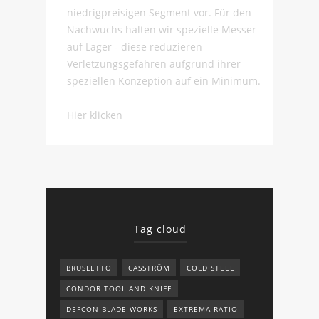
niedrigpreisigen Segment vor. Für den
Nachwuchs halten wir spezielle Messer
auf Lager - diese reduzieren
Verletzungsgefahren aufgrund ihrer
speziellen Konzeption auf ein Minimum.
Hier klicken
Tag cloud
BRUSLETTO
CASSTRÖM
COLD STEEL
CONDOR TOOL AND KNIFE
DEFCON BLADE WORKS
EXTREMA RATIO