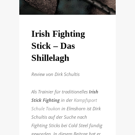
Irish Fighting
Stick – Das
Shillelagh
Review von Dirk Schultis
Als Trainier für traditionelles
Irish
Stick Fighting
in der
Kampfsport
Schule Toukon
in Elmshorn ist Dirk
Schultis auf der Suche nach
Fighting Sticks bei Cold Steel fündig
geworden. In diesem Beitrag hat er