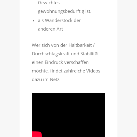
Gewichtes
gewöhnungsbedürftig ist.
als Wanderstock der
anderen Art
Wer sich von der Haltbarkeit /
Durchschlagskraft und Stabilität
einen Eindruck verschaffen
möchte, findet zahlreiche Videos
dazu im Netz.