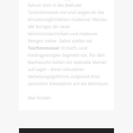
führen dich in die Welt der
Taschenmesser ein und zeigen dir die
Einsatzmöglichkeiten moderner Messer.
Wir bringen dir neue
Verschlusstechniken und moderne
Designs näher. Dabei stellen wir
Taschenmesser
im hoch- und
niedrigpreisigen Segment vor. Für den
Nachwuchs halten wir spezielle Messer
auf Lager - diese reduzieren
Verletzungsgefahren aufgrund ihrer
speziellen Konzeption auf ein Minimum.
Hier klicken