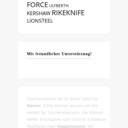
FORCE
ULFBERTH
RIKEKNIFE
KERSHAW
LIONSTEEL
Mit freundlicher Unterstützung!
Taschenmesser.de ist deine Seite für
Messer
. Echte Kenner wissen um die
Vielfalt an Taschenmessern. Die kleinen
Helfer erschöpfen sich nicht in Schweizer
Multitools oder
Klappmessern
. Wir