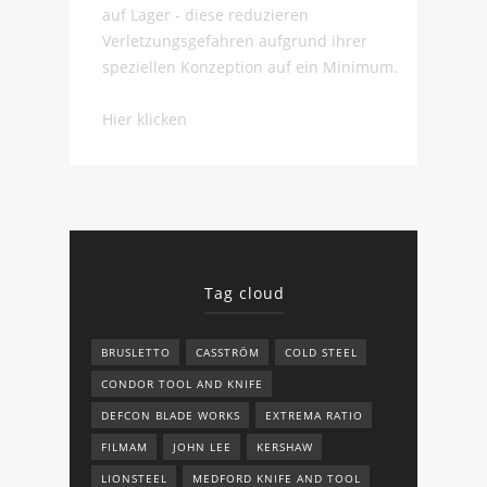
auf Lager - diese reduzieren
Verletzungsgefahren aufgrund ihrer
speziellen Konzeption auf ein Minimum.
Hier klicken
Tag cloud
BRUSLETTO
CASSTRÖM
COLD STEEL
CONDOR TOOL AND KNIFE
DEFCON BLADE WORKS
EXTREMA RATIO
FILMAM
JOHN LEE
KERSHAW
LIONSTEEL
MEDFORD KNIFE AND TOOL