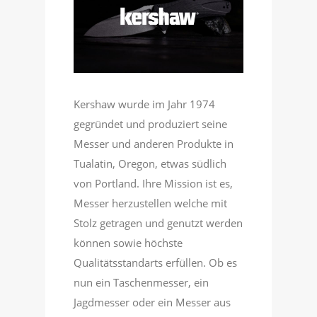
Kershaw wurde im Jahr 1974
gegründet und produziert seine
Messer und anderen Produkte in
Tualatin, Oregon, etwas südlich
von Portland. Ihre Mission ist es,
Messer herzustellen welche mit
Stolz getragen und genutzt werden
können sowie höchste
Qualitätsstandarts erfüllen. Ob es
nun ein Taschenmesser, ein
Jagdmesser oder ein Messer aus