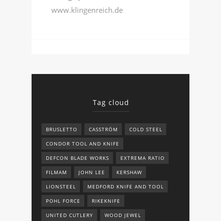
www.klingenreich.de
Tag cloud
BRUSLETTO
CASSTRÖM
COLD STEEL
CONDOR TOOL AND KNIFE
DEFCON BLADE WORKS
EXTREMA RATIO
FILMAM
JOHN LEE
KERSHAW
LIONSTEEL
MEDFORD KNIFE AND TOOL
POHL FORCE
RIKEKNIFE
UNITED CUTLERY
WOOD JEWEL