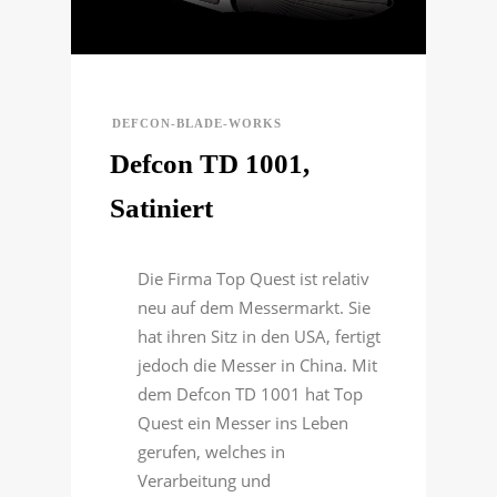
DEFCON-BLADE-WORKS
Defcon TD 1001,
Satiniert
Die Firma Top Quest ist relativ
neu auf dem Messermarkt. Sie
hat ihren Sitz in den USA, fertigt
jedoch die Messer in China. Mit
dem Defcon TD 1001 hat Top
Quest ein Messer ins Leben
gerufen, welches in
Verarbeitung und