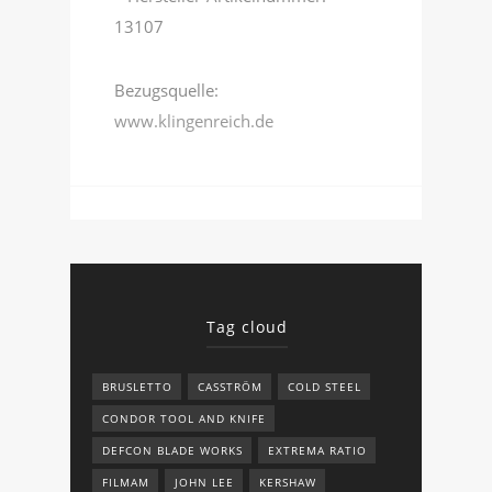
13107
Bezugsquelle:
www.klingenreich.de
Tag cloud
BRUSLETTO
CASSTRÖM
COLD STEEL
CONDOR TOOL AND KNIFE
DEFCON BLADE WORKS
EXTREMA RATIO
FILMAM
JOHN LEE
KERSHAW