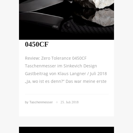
Review – Zero Tolerance
0450CF
Review: Zero Tolerance 0450CF
Taschenmesser im Sinkevich Design
Gastbeitrag von Klaus Langner / Juli 2018
„Ja, wo ist es denn?“ Das war meine erste
by
Taschenmesser
25. Juli 2018